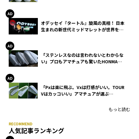
る理由
オデッセイ『タートル』旋風の真相！ 日本
生まれの新世代ミッドマレットが世界を席
巻
「ステンレスなのは言われないとわからな
い」プロもアマチュアも驚いたHONMA
WEDGEの打感とスピン
「Pxは楽に飛ぶ。Vxは打感がいい。TOUR
Vはカッコいい」アマチュアが選ぶ
HONMA「T//WORLD アイアン」
もっと読む
人気記事ランキング