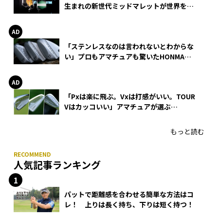
生まれの新世代ミッドマレットが世界を席
巻
「ステンレスなのは言われないとわからな
い」プロもアマチュアも驚いたHONMA
WEDGEの打感とスピン
「Pxは楽に飛ぶ。Vxは打感がいい。TOUR
Vはカッコいい」アマチュアが選ぶ
HONMA「T//WORLD アイアン」
もっと読む
人気記事ランキング
パットで距離感を合わせる簡単な方法はコ
レ！ 上りは長く持ち、下りは短く持つ！