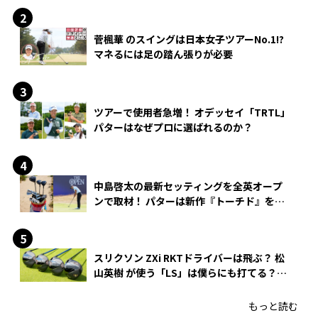
菅楓華 のスイングは日本女子ツアーNo.1!?
マネるには足の踏ん張りが必要
ツアーで使用者急増！ オデッセイ「TRTL」
パターはなぜプロに選ばれるのか？
中島啓太の最新セッティングを全英オープ
ンで取材！ パターは新作『トーチド』を投
入
スリクソン ZXi RKTドライバーは飛ぶ？ 松
山英樹 が使う「LS」は僕らにも打てる？
4モデルをさっそくテストした！
もっと読む