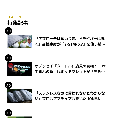
特集記事
「アプローチは食いつき、ドライバーは弾
く」髙橋竜彦が『Z-STAR XV』を使い続け
る理由
オデッセイ『タートル』旋風の真相！ 日本
生まれの新世代ミッドマレットが世界を席
巻
「ステンレスなのは言われないとわからな
い」プロもアマチュアも驚いたHONMA
WEDGEの打感とスピン