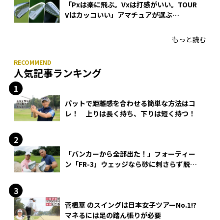
「Pxは楽に飛ぶ。Vxは打感がいい。TOUR
Vはカッコいい」アマチュアが選ぶ
HONMA「T//WORLD アイアン」
もっと読む
人気記事ランキング
パットで距離感を合わせる簡単な方法はコ
レ！ 上りは長く持ち、下りは短く持つ！
「バンカーから全部出た！」フォーティー
ン「FR-3」ウェッジなら砂に刺さらず脱出
できる？
菅楓華 のスイングは日本女子ツアーNo.1!?
マネるには足の踏ん張りが必要