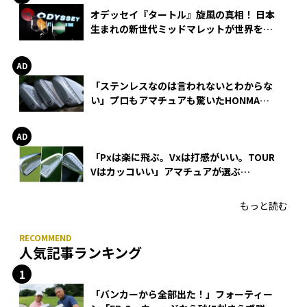
オデッセイ『タートル』旋風の真相！ 日本
生まれの新世代ミッドマレットが世界を席
巻
「ステンレスなのは言われないとわからな
い」プロもアマチュアも驚いたHONMA
WEDGEの打感とスピン
「Pxは楽に飛ぶ。Vxは打感がいい。TOUR
Vはカッコいい」アマチュアが選ぶ
HONMA「T//WORLD アイアン」
もっと読む
人気記事ランキング
「バンカーから全部出た！」フォーティー