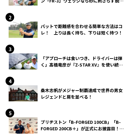
ン「FR-3」ウェッジなら砂に刺さらず脱出
できる？
パットで距離感を合わせる簡単な方法はコ
レ！ 上りは長く持ち、下りは短く持つ！
「アプローチは食いつき、ドライバーは弾
く」髙橋竜彦が『Z-STAR XV』を使い続け
る理由
桑木志帆がメジャー制覇達成で世界の男女
レジェンドと肩を並べる！
ブリヂストン「B-FORGED 100CB」「B-
FORGED 200CB＋」が正式にお披露目！
あのアイアンの正体がついに明らかに！