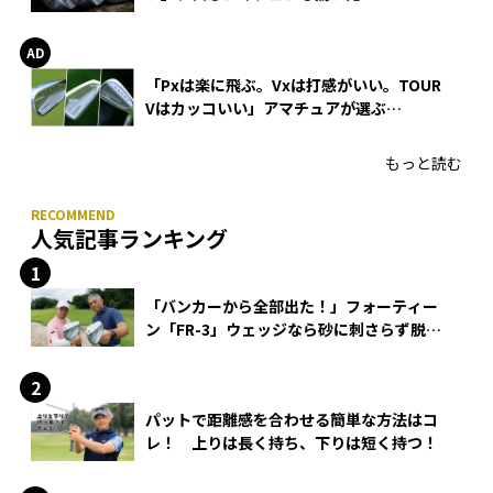
WEDGEの打感とスピン
「Pxは楽に飛ぶ。Vxは打感がいい。TOUR
Vはカッコいい」アマチュアが選ぶ
HONMA「T//WORLD アイアン」
もっと読む
人気記事ランキング
「バンカーから全部出た！」フォーティー
ン「FR-3」ウェッジなら砂に刺さらず脱出
できる？
パットで距離感を合わせる簡単な方法はコ
レ！ 上りは長く持ち、下りは短く持つ！