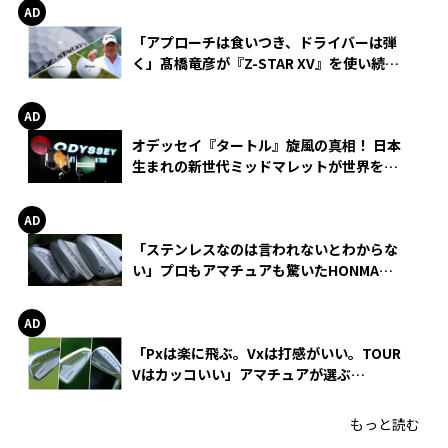
「アプローチは食いつき、ドライバーは弾
く」髙橋竜彦が『Z-STAR XV』を使い続け
る理由
オデッセイ『タートル』旋風の真相！ 日本
生まれの新世代ミッドマレットが世界を席
巻
「ステンレスなのは言われないとわからな
い」プロもアマチュアも驚いたHONMA
WEDGEの打感とスピン
「Pxは楽に飛ぶ。Vxは打感がいい。TOUR
Vはカッコいい」アマチュアが選ぶ
HONMA「T//WORLD アイアン」
もっと読む