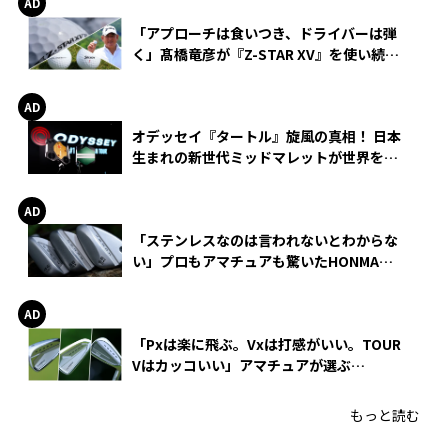
「アプローチは食いつき、ドライバーは弾
く」髙橋竜彦が『Z-STAR XV』を使い続け
る理由
オデッセイ『タートル』旋風の真相！ 日本
生まれの新世代ミッドマレットが世界を席
巻
「ステンレスなのは言われないとわからな
い」プロもアマチュアも驚いたHONMA
WEDGEの打感とスピン
「Pxは楽に飛ぶ。Vxは打感がいい。TOUR
Vはカッコいい」アマチュアが選ぶ
HONMA「T//WORLD アイアン」
もっと読む