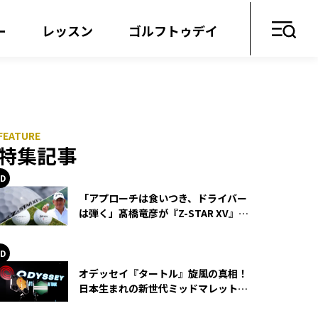
ー
レッスン
ゴルフトゥデイ
特集記事
「アプローチは食いつき、ドライバー
は弾く」髙橋竜彦が『Z-STAR XV』を
使い続ける理由
オデッセイ『タートル』旋風の真相！
日本生まれの新世代ミッドマレットが
世界を席巻