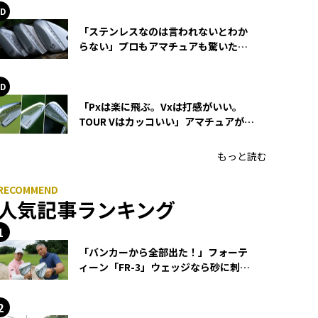
「ステンレスなのは言われないとわか
らない」プロもアマチュアも驚いた
HONMA WEDGEの打感とスピン
「Pxは楽に飛ぶ。Vxは打感がいい。
TOUR Vはカッコいい」アマチュアが選
ぶHONMA「T//WORLD アイアン」
もっと読む
人気記事ランキング
「バンカーから全部出た！」フォーテ
ィーン「FR-3」ウェッジなら砂に刺さ
らず脱出できる？