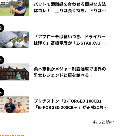
パットで距離感を合わせる簡単な方法
はコレ！ 上りは長く持ち、下りは短
く持つ！
「アプローチは食いつき、ドライバー
は弾く」髙橋竜彦が『Z-STAR XV』を
使い続ける理由
桑木志帆がメジャー制覇達成で世界の
男女レジェンドと肩を並べる！
ブリヂストン「B-FORGED 100CB」
「B-FORGED 200CB＋」が正式にお披
露目！ あのアイアンの正体がついに
明らかに！
もっと読む