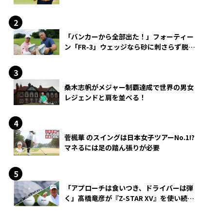
「バンカーから全部出た！」フォーティー
ン「FR-3」ウェッジなら砂に刺さらず脱出
できる？
桑木志帆がメジャー制覇達成で世界の男女
レジェンドと肩を並べる！
菅楓華 のスイングは日本女子ツアーNo.1!?
マネるには足の踏ん張りが必要
「アプローチは食いつき、ドライバーは弾
く」髙橋竜彦が『Z-STAR XV』を使い続け
る理由