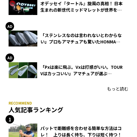
オデッセイ『タートル』旋風の真相！ 日本
生まれの新世代ミッドマレットが世界を席
巻
「ステンレスなのは言われないとわからな
い」プロもアマチュアも驚いたHONMA
WEDGEの打感とスピン
「Pxは楽に飛ぶ。Vxは打感がいい。TOUR
Vはカッコいい」アマチュアが選ぶ
HONMA「T//WORLD アイアン」
もっと読む
人気記事ランキング
パットで距離感を合わせる簡単な方法はコ
レ！ 上りは長く持ち、下りは短く持つ！