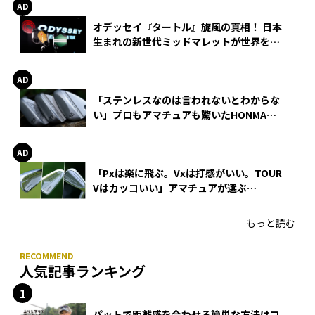
オデッセイ『タートル』旋風の真相！ 日本
生まれの新世代ミッドマレットが世界を席
巻
「ステンレスなのは言われないとわからな
い」プロもアマチュアも驚いたHONMA
WEDGEの打感とスピン
「Pxは楽に飛ぶ。Vxは打感がいい。TOUR
Vはカッコいい」アマチュアが選ぶ
HONMA「T//WORLD アイアン」
もっと読む
人気記事ランキング
パットで距離感を合わせる簡単な方法はコ