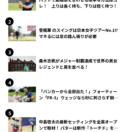
レ！ 上りは長く持ち、下りは短く持つ！
菅楓華 のスイングは日本女子ツアーNo.1!?
マネるには足の踏ん張りが必要
桑木志帆がメジャー制覇達成で世界の男女
レジェンドと肩を並べる！
「バンカーから全部出た！」フォーティー
ン「FR-3」ウェッジなら砂に刺さらず脱出
できる？
中島啓太の最新セッティングを全英オープ
ンで取材！ パターは新作『トーチド』を投