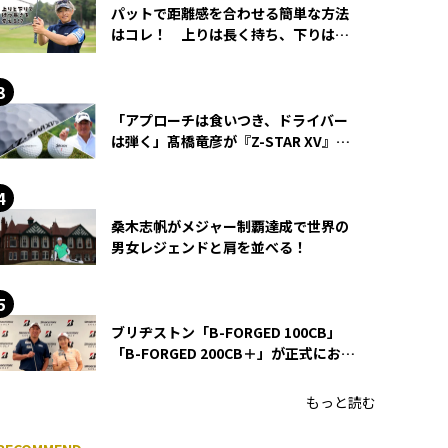
パットで距離感を合わせる簡単な方法
はコレ！ 上りは長く持ち、下りは短
く持つ！
「アプローチは食いつき、ドライバー
は弾く」髙橋竜彦が『Z-STAR XV』を
使い続ける理由
桑木志帆がメジャー制覇達成で世界の
男女レジェンドと肩を並べる！
ブリヂストン「B-FORGED 100CB」
「B-FORGED 200CB＋」が正式にお披
露目！ あのアイアンの正体がついに
明らかに！
もっと読む