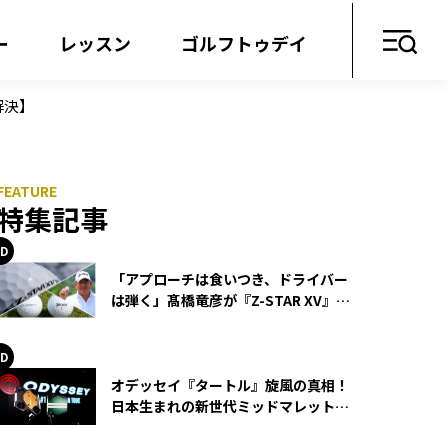
ー
レッスン
ゴルフトゥデイ
解決】
特集記事
「アプローチは食いつき、ドライバー
は弾く」髙橋竜彦が『Z-STAR XV』を
使い続ける理由
オデッセイ『タートル』旋風の真相！
日本生まれの新世代ミッドマレットが
世界を席巻