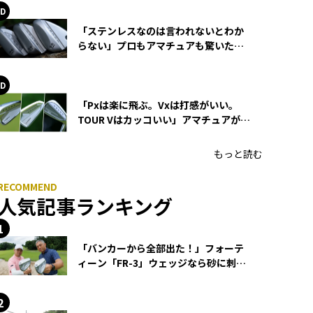
「ステンレスなのは言われないとわか
らない」プロもアマチュアも驚いた
HONMA WEDGEの打感とスピン
「Pxは楽に飛ぶ。Vxは打感がいい。
TOUR Vはカッコいい」アマチュアが選
ぶHONMA「T//WORLD アイアン」
もっと読む
人気記事ランキング
「バンカーから全部出た！」フォーテ
ィーン「FR-3」ウェッジなら砂に刺さ
らず脱出できる？