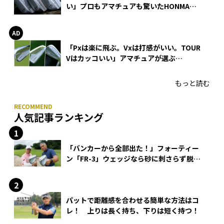
い」プロもアマチュアも驚いたHONMA
WEDGEの打感とスピン
「Pxは楽に飛ぶ。Vxは打感がいい。TOUR
Vはカッコいい」アマチュアが選ぶ
HONMA「T//WORLD アイアン」
もっと読む
人気記事ランキング
「バンカーから全部出た！」フォーティー
ン「FR-3」ウェッジなら砂に刺さらず脱出
できる？
パットで距離感を合わせる簡単な方法はコ
レ！ 上りは長く持ち、下りは短く持つ！