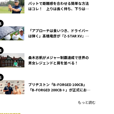
パットで距離感を合わせる簡単な方法
はコレ！ 上りは長く持ち、下りは短
く持つ！
「アプローチは食いつき、ドライバー
は弾く」髙橋竜彦が『Z-STAR XV』を
使い続ける理由
桑木志帆がメジャー制覇達成で世界の
男女レジェンドと肩を並べる！
ブリヂストン「B-FORGED 100CB」
「B-FORGED 200CB＋」が正式にお披
露目！ あのアイアンの正体がついに
明らかに！
もっと読む