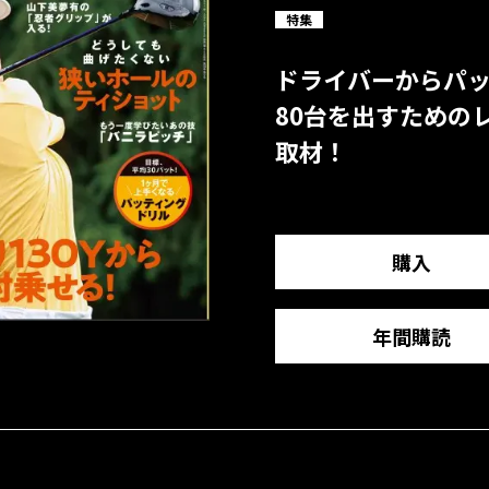
特集
ドライバーからパ
80台を出すための
取材！
購入
年間購読