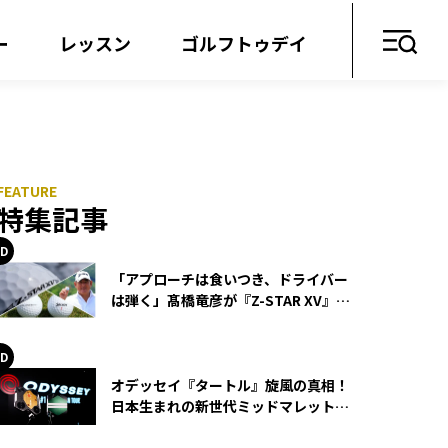
ー
レッスン
ゴルフトゥデイ
特集記事
「アプローチは食いつき、ドライバー
は弾く」髙橋竜彦が『Z-STAR XV』を
使い続ける理由
オデッセイ『タートル』旋風の真相！
日本生まれの新世代ミッドマレットが
世界を席巻