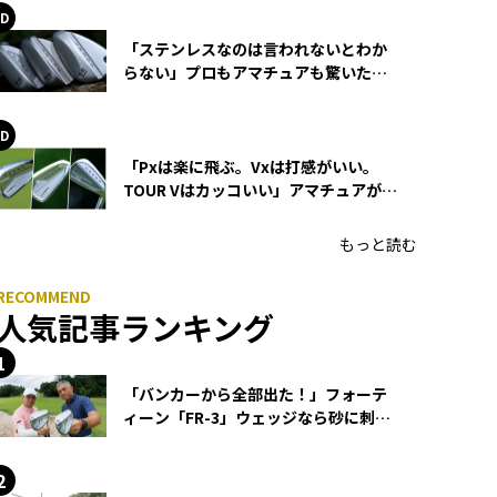
「ステンレスなのは言われないとわか
らない」プロもアマチュアも驚いた
HONMA WEDGEの打感とスピン
「Pxは楽に飛ぶ。Vxは打感がいい。
TOUR Vはカッコいい」アマチュアが選
ぶHONMA「T//WORLD アイアン」
もっと読む
人気記事ランキング
「バンカーから全部出た！」フォーテ
ィーン「FR-3」ウェッジなら砂に刺さ
らず脱出できる？