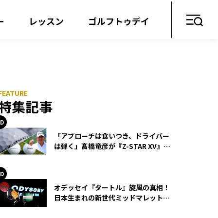
ー
レッスン
ゴルフトゥデイ
特集記事
「アプローチは食いつき、ドライバー
は弾く」髙橋竜彦が『Z-STAR XV』を
使い続ける理由
オデッセイ『タートル』旋風の真相！
日本生まれの新世代ミッドマレットが
世界を席巻