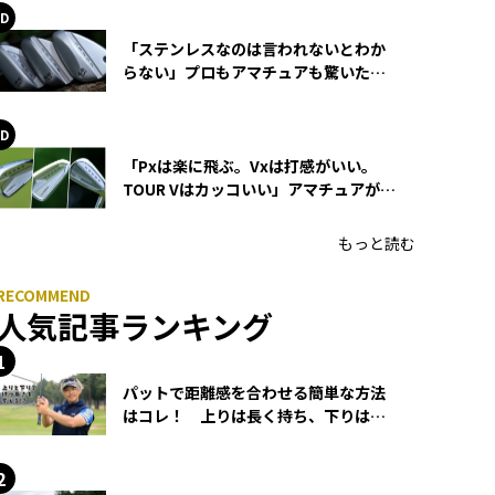
「ステンレスなのは言われないとわか
らない」プロもアマチュアも驚いた
HONMA WEDGEの打感とスピン
「Pxは楽に飛ぶ。Vxは打感がいい。
TOUR Vはカッコいい」アマチュアが選
ぶHONMA「T//WORLD アイアン」
もっと読む
人気記事ランキング
パットで距離感を合わせる簡単な方法
はコレ！ 上りは長く持ち、下りは短
く持つ！