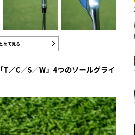
とめて見る
T／C／S／W」4つのソールグライ