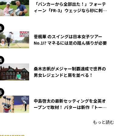
「バンカーから全部出た！」フォーテ
ィーン「FR-3」ウェッジなら砂に刺さ
らず脱出できる？
菅楓華 のスイングは日本女子ツアー
No.1!? マネるには足の踏ん張りが必要
桑木志帆がメジャー制覇達成で世界の
男女レジェンドと肩を並べる！
中島啓太の最新セッティングを全英オ
ープンで取材！ パターは新作『トーチ
ド』を投入
もっと読む