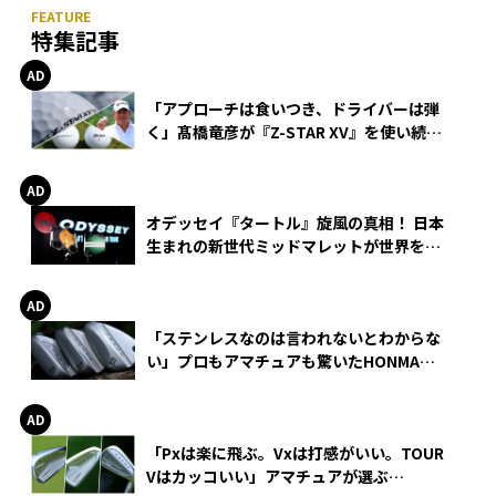
特集記事
「アプローチは食いつき、ドライバーは弾
く」髙橋竜彦が『Z-STAR XV』を使い続け
る理由
オデッセイ『タートル』旋風の真相！ 日本
生まれの新世代ミッドマレットが世界を席
巻
「ステンレスなのは言われないとわからな
い」プロもアマチュアも驚いたHONMA
WEDGEの打感とスピン
「Pxは楽に飛ぶ。Vxは打感がいい。TOUR
Vはカッコいい」アマチュアが選ぶ