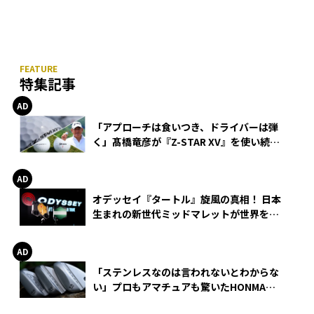
特集記事
「アプローチは食いつき、ドライバーは弾
く」髙橋竜彦が『Z-STAR XV』を使い続け
る理由
オデッセイ『タートル』旋風の真相！ 日本
生まれの新世代ミッドマレットが世界を席
巻
「ステンレスなのは言われないとわからな
い」プロもアマチュアも驚いたHONMA
WEDGEの打感とスピン