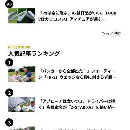
「Pxは楽に飛ぶ。Vxは打感がいい。TOUR
Vはカッコいい」アマチュアが選ぶ
HONMA「T//WORLD アイアン」
もっと読む
人気記事ランキング
「バンカーから全部出た！」フォーティー
ン「FR-3」ウェッジなら砂に刺さらず脱出
できる？
「アプローチは食いつき、ドライバーは弾
く」髙橋竜彦が『Z-STAR XV』を使い続け
る理由