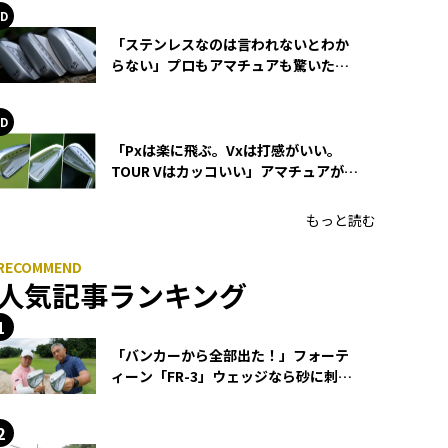
「ステンレスなのは言われないとわか
らない」プロもアマチュアも驚いた
HONMA WEDGEの打感とスピン
「Pxは楽に飛ぶ。Vxは打感がいい。
TOUR Vはカッコいい」アマチュアが選
ぶHONMA「T//WORLD アイアン」
もっと読む
人気記事ランキング
「バンカーから全部出た！」フォーテ
ィーン「FR-3」ウェッジなら砂に刺さ
らず脱出できる？