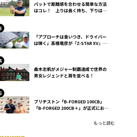
パットで距離感を合わせる簡単な方法
はコレ！ 上りは長く持ち、下りは短
く持つ！
「アプローチは食いつき、ドライバー
は弾く」髙橋竜彦が『Z-STAR XV』を
使い続ける理由
桑木志帆がメジャー制覇達成で世界の
男女レジェンドと肩を並べる！
ブリヂストン「B-FORGED 100CB」
「B-FORGED 200CB＋」が正式にお披
露目！ あのアイアンの正体がついに
明らかに！
もっと読む