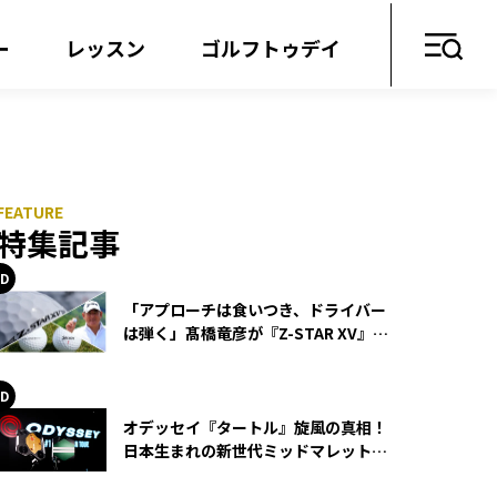
ー
レッスン
ゴルフトゥデイ
特集記事
「アプローチは食いつき、ドライバー
は弾く」髙橋竜彦が『Z-STAR XV』を
使い続ける理由
オデッセイ『タートル』旋風の真相！
日本生まれの新世代ミッドマレットが
世界を席巻