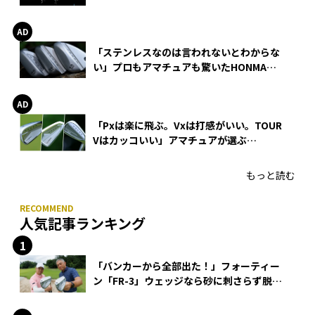
巻
「ステンレスなのは言われないとわからな
い」プロもアマチュアも驚いたHONMA
WEDGEの打感とスピン
「Pxは楽に飛ぶ。Vxは打感がいい。TOUR
Vはカッコいい」アマチュアが選ぶ
HONMA「T//WORLD アイアン」
もっと読む
人気記事ランキング
「バンカーから全部出た！」フォーティー
ン「FR-3」ウェッジなら砂に刺さらず脱出
できる？