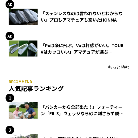
「ステンレスなのは言われないとわからな
い」プロもアマチュアも驚いたHONMA
WEDGEの打感とスピン
「Pxは楽に飛ぶ。Vxは打感がいい。TOUR
Vはカッコいい」アマチュアが選ぶ
HONMA「T//WORLD アイアン」
もっと読む
人気記事ランキング
「バンカーから全部出た！」フォーティー
ン「FR-3」ウェッジなら砂に刺さらず脱出
できる？