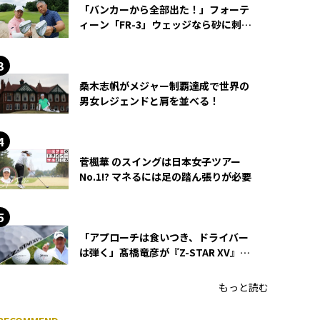
「バンカーから全部出た！」フォーテ
ィーン「FR-3」ウェッジなら砂に刺さ
らず脱出できる？
桑木志帆がメジャー制覇達成で世界の
男女レジェンドと肩を並べる！
菅楓華 のスイングは日本女子ツアー
No.1!? マネるには足の踏ん張りが必要
「アプローチは食いつき、ドライバー
は弾く」髙橋竜彦が『Z-STAR XV』を
使い続ける理由
もっと読む