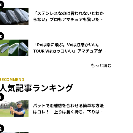
「ステンレスなのは言われないとわか
らない」プロもアマチュアも驚いた
HONMA WEDGEの打感とスピン
「Pxは楽に飛ぶ。Vxは打感がいい。
TOUR Vはカッコいい」アマチュアが選
ぶHONMA「T//WORLD アイアン」
もっと読む
人気記事ランキング
パットで距離感を合わせる簡単な方法
はコレ！ 上りは長く持ち、下りは短
く持つ！