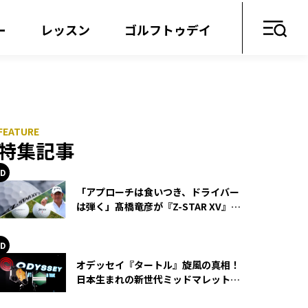
ー
レッスン
ゴルフトゥデイ
特集記事
「アプローチは食いつき、ドライバー
は弾く」髙橋竜彦が『Z-STAR XV』を
使い続ける理由
オデッセイ『タートル』旋風の真相！
日本生まれの新世代ミッドマレットが
世界を席巻