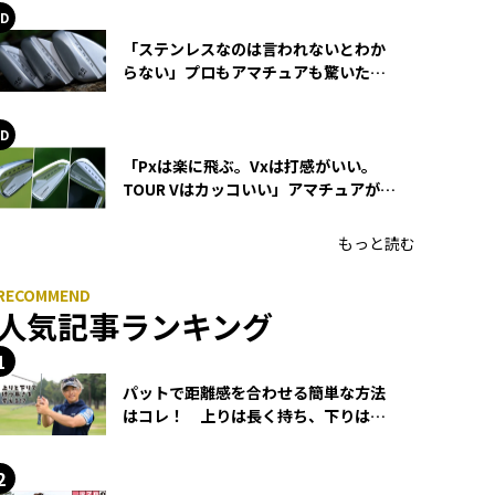
「ステンレスなのは言われないとわか
らない」プロもアマチュアも驚いた
HONMA WEDGEの打感とスピン
「Pxは楽に飛ぶ。Vxは打感がいい。
TOUR Vはカッコいい」アマチュアが選
ぶHONMA「T//WORLD アイアン」
もっと読む
人気記事ランキング
パットで距離感を合わせる簡単な方法
はコレ！ 上りは長く持ち、下りは短
く持つ！