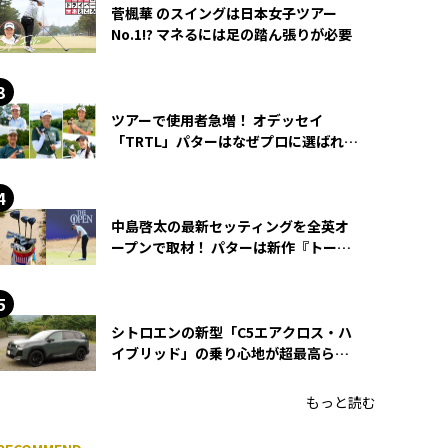
菅楓華 のスイングは日本女子ツアー
No.1!? マネるには足の踏ん張りが必要
ツアーで使用者急増！ オデッセイ
「TRTL」パターはなぜプロに選ばれる
のか？
中島啓太の最新セッティングを全英オ
ープンで取材！ パターは新作『トーチ
ド』を投入
シトロエンの新型「C5エアクロス・ハ
イブリッド」の乗り心地が超最高らし
い！
もっと読む