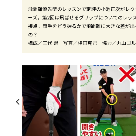
飛距離優先型のレッスンで定評の小池正次がレク
ーズ。第2回は飛ばせるグリップについてのレッ
接点。両手をどう握るかで飛距離に大きな差が出
の？
構成／三代 崇 写真／相田克己 協力／丸山ゴ