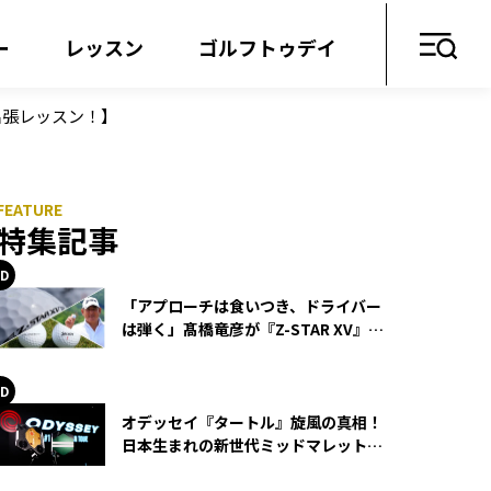
ー
レッスン
ゴルフトゥデイ
出張レッスン！】
特集記事
「アプローチは食いつき、ドライバー
は弾く」髙橋竜彦が『Z-STAR XV』を
使い続ける理由
オデッセイ『タートル』旋風の真相！
日本生まれの新世代ミッドマレットが
世界を席巻