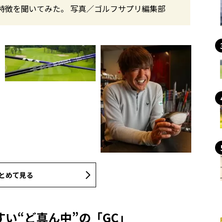
特徴を聞いてみた。 写真／ゴルフサプリ編集部
とめて見る
い“ど真ん中”の「GC」