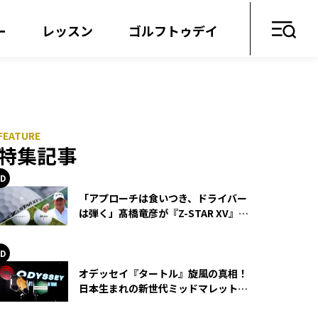
ー
レッスン
ゴルフトゥデイ
特集記事
「アプローチは食いつき、ドライバー
は弾く」髙橋竜彦が『Z-STAR XV』を
使い続ける理由
オデッセイ『タートル』旋風の真相！
日本生まれの新世代ミッドマレットが
世界を席巻