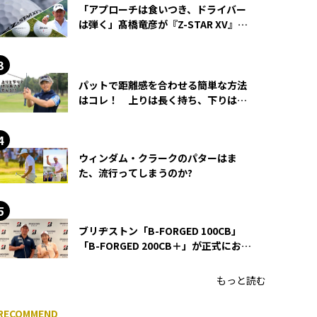
「アプローチは食いつき、ドライバー
は弾く」髙橋竜彦が『Z-STAR XV』を
使い続ける理由
パットで距離感を合わせる簡単な方法
はコレ！ 上りは長く持ち、下りは短
く持つ！
ウィンダム・クラークのパターはま
た、流行ってしまうのか?
ブリヂストン「B-FORGED 100CB」
「B-FORGED 200CB＋」が正式にお披
露目！ あのアイアンの正体がついに
明らかに！
もっと読む