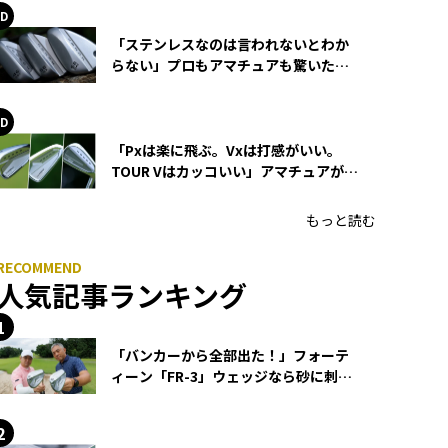
「ステンレスなのは言われないとわか
らない」プロもアマチュアも驚いた
HONMA WEDGEの打感とスピン
「Pxは楽に飛ぶ。Vxは打感がいい。
TOUR Vはカッコいい」アマチュアが選
ぶHONMA「T//WORLD アイアン」
もっと読む
人気記事ランキング
「バンカーから全部出た！」フォーテ
ィーン「FR-3」ウェッジなら砂に刺さ
らず脱出できる？