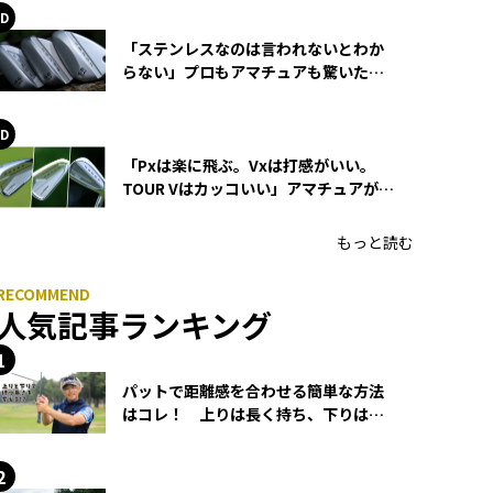
「ステンレスなのは言われないとわか
らない」プロもアマチュアも驚いた
HONMA WEDGEの打感とスピン
「Pxは楽に飛ぶ。Vxは打感がいい。
TOUR Vはカッコいい」アマチュアが選
ぶHONMA「T//WORLD アイアン」
もっと読む
人気記事ランキング
パットで距離感を合わせる簡単な方法
はコレ！ 上りは長く持ち、下りは短
く持つ！