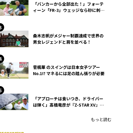
「バンカーから全部出た！」フォーテ
ィーン「FR-3」ウェッジなら砂に刺さ
らず脱出できる？
桑木志帆がメジャー制覇達成で世界の
男女レジェンドと肩を並べる！
菅楓華 のスイングは日本女子ツアー
No.1!? マネるには足の踏ん張りが必要
「アプローチは食いつき、ドライバー
は弾く」髙橋竜彦が『Z-STAR XV』を
使い続ける理由
もっと読む