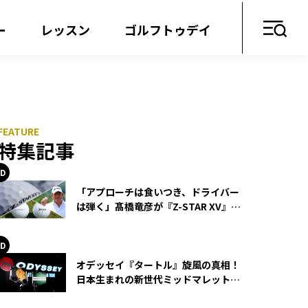
ー
レッスン
ゴルフトゥデイ
特集記事
「アプローチは食いつき、ドライバー
は弾く」髙橋竜彦が『Z-STAR XV』を
使い続ける理由
オデッセイ『タートル』旋風の真相！
日本生まれの新世代ミッドマレットが
世界を席巻