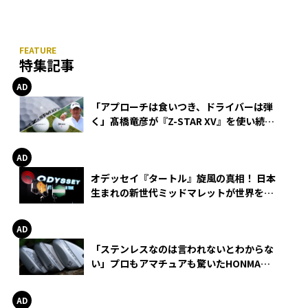
特集記事
「アプローチは食いつき、ドライバーは弾
く」髙橋竜彦が『Z-STAR XV』を使い続け
る理由
オデッセイ『タートル』旋風の真相！ 日本
生まれの新世代ミッドマレットが世界を席
巻
「ステンレスなのは言われないとわからな
い」プロもアマチュアも驚いたHONMA
WEDGEの打感とスピン