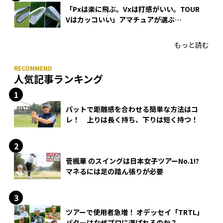
「Pxは楽に飛ぶ。Vxは打感がいい。TOUR
Vはカッコいい」アマチュアが選ぶ
HONMA「T//WORLD アイアン」
もっと読む
人気記事ランキング
パットで距離感を合わせる簡単な方法はコ
レ！ 上りは長く持ち、下りは短く持つ！
菅楓華 のスイングは日本女子ツアーNo.1!?
マネるには足の踏ん張りが必要
ツアーで使用者急増！ オデッセイ「TRTL」
パターはなぜプロに選ばれるのか？