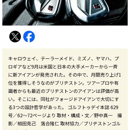
キャロウェイ、テーラーメイド、ミズノ、ヤマハ、プ
ロギアなど9月は米国と日本の大手メーカーから一斉
に新アイアンが発売された。その中で、月間売り上げ1
位を獲得しそうなのがブリヂストン。ツアープロや有
識者からも最近のブリヂストンのアイアンは評価が高
い。そこには、同社がフォージドアイアンで大切にす
る3つの設計哲学があった。 ゴルフトゥデイ本誌 629
号／62～72ページより 取材・構成・文／野中真一 撮
影／相田克己 落合隆仁 取材協力／ブリヂストンゴル