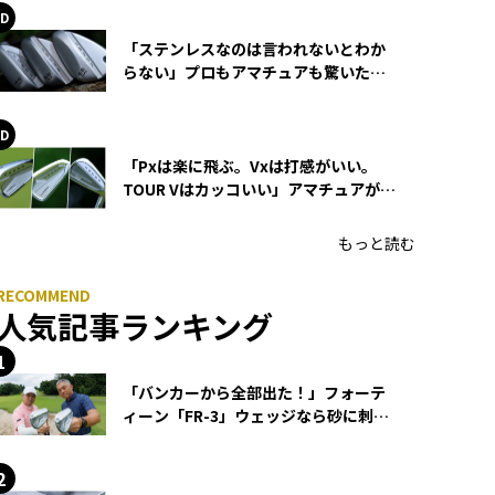
「ステンレスなのは言われないとわか
らない」プロもアマチュアも驚いた
HONMA WEDGEの打感とスピン
「Pxは楽に飛ぶ。Vxは打感がいい。
TOUR Vはカッコいい」アマチュアが選
ぶHONMA「T//WORLD アイアン」
もっと読む
人気記事ランキング
「バンカーから全部出た！」フォーテ
ィーン「FR-3」ウェッジなら砂に刺さ
らず脱出できる？