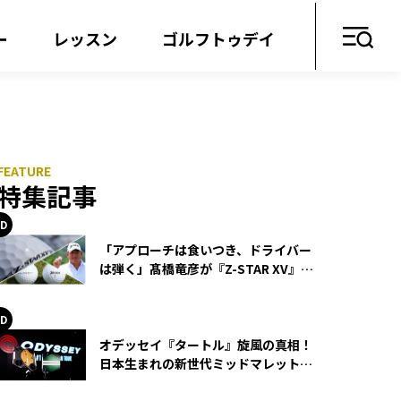
ー
レッスン
ゴルフトゥデイ
特集記事
「アプローチは食いつき、ドライバー
は弾く」髙橋竜彦が『Z-STAR XV』を
使い続ける理由
オデッセイ『タートル』旋風の真相！
日本生まれの新世代ミッドマレットが
世界を席巻