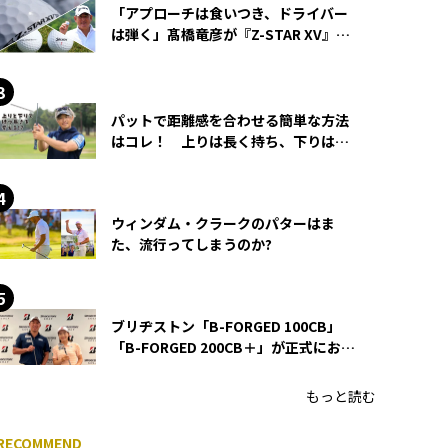
「アプローチは食いつき、ドライバー
は弾く」髙橋竜彦が『Z-STAR XV』を
使い続ける理由
パットで距離感を合わせる簡単な方法
はコレ！ 上りは長く持ち、下りは短
く持つ！
ウィンダム・クラークのパターはま
た、流行ってしまうのか?
ブリヂストン「B-FORGED 100CB」
「B-FORGED 200CB＋」が正式にお披
露目！ あのアイアンの正体がついに
明らかに！
もっと読む