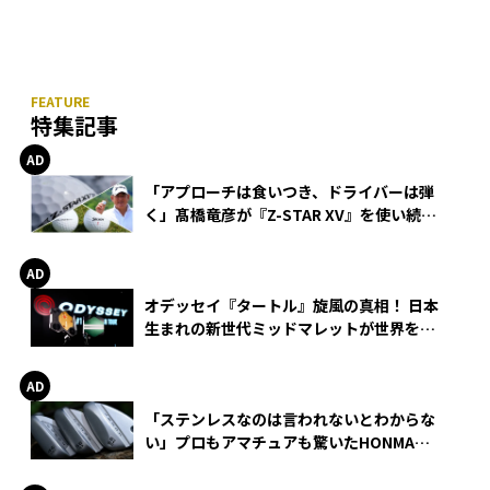
特集記事
「アプローチは食いつき、ドライバーは弾
く」髙橋竜彦が『Z-STAR XV』を使い続け
る理由
オデッセイ『タートル』旋風の真相！ 日本
生まれの新世代ミッドマレットが世界を席
巻
「ステンレスなのは言われないとわからな
い」プロもアマチュアも驚いたHONMA
WEDGEの打感とスピン