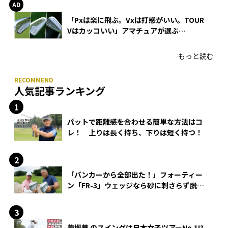
「Pxは楽に飛ぶ。Vxは打感がいい。TOUR
Vはカッコいい」アマチュアが選ぶ
HONMA「T//WORLD アイアン」
もっと読む
人気記事ランキング
パットで距離感を合わせる簡単な方法はコ
レ！ 上りは長く持ち、下りは短く持つ！
「バンカーから全部出た！」フォーティー
ン「FR-3」ウェッジなら砂に刺さらず脱出
できる？
菅楓華 のスイングは日本女子ツアーNo.1!?