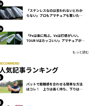
「ステンレスなのは言われないとわか
らない」プロもアマチュアも驚いた
HONMA WEDGEの打感とスピン
「Pxは楽に飛ぶ。Vxは打感がいい。
TOUR Vはカッコいい」アマチュアが選
ぶHONMA「T//WORLD アイアン」
もっと読む
人気記事ランキング
パットで距離感を合わせる簡単な方法
はコレ！ 上りは長く持ち、下りは短
く持つ！