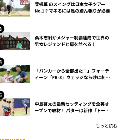
菅楓華 のスイングは日本女子ツアー
No.1!? マネるには足の踏ん張りが必要
桑木志帆がメジャー制覇達成で世界の
男女レジェンドと肩を並べる！
「バンカーから全部出た！」フォーテ
ィーン「FR-3」ウェッジなら砂に刺さ
らず脱出できる？
中島啓太の最新セッティングを全英オ
ープンで取材！ パターは新作『トーチ
ド』を投入
もっと読む