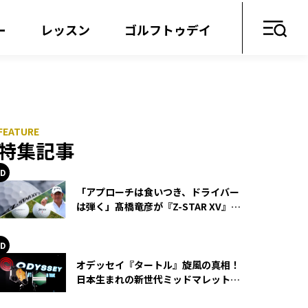
ー
レッスン
ゴルフトゥデイ
特集記事
「アプローチは食いつき、ドライバー
は弾く」髙橋竜彦が『Z-STAR XV』を
使い続ける理由
オデッセイ『タートル』旋風の真相！
日本生まれの新世代ミッドマレットが
世界を席巻