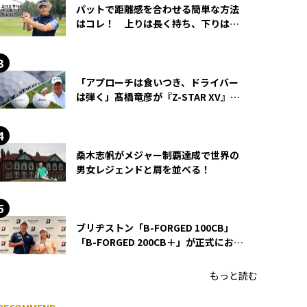
パットで距離感を合わせる簡単な方法
はコレ！ 上りは長く持ち、下りは短
く持つ！
「アプローチは食いつき、ドライバー
は弾く」髙橋竜彦が『Z-STAR XV』を
使い続ける理由
桑木志帆がメジャー制覇達成で世界の
男女レジェンドと肩を並べる！
ブリヂストン「B-FORGED 100CB」
「B-FORGED 200CB＋」が正式にお披
露目！ あのアイアンの正体がついに
明らかに！
もっと読む