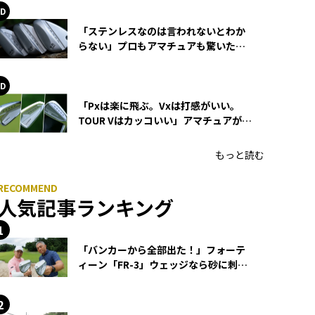
「ステンレスなのは言われないとわか
らない」プロもアマチュアも驚いた
HONMA WEDGEの打感とスピン
「Pxは楽に飛ぶ。Vxは打感がいい。
TOUR Vはカッコいい」アマチュアが選
ぶHONMA「T//WORLD アイアン」
もっと読む
人気記事ランキング
「バンカーから全部出た！」フォーテ
ィーン「FR-3」ウェッジなら砂に刺さ
らず脱出できる？