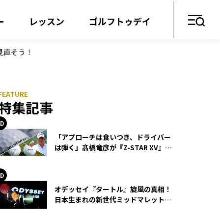
ー
レッスン
ゴルフトゥデイ
見直そう！
特集記事
「アプローチは食いつき、ドライバー
は弾く」髙橋竜彦が『Z-STAR XV』を
使い続ける理由
オデッセイ『タートル』旋風の真相！
日本生まれの新世代ミッドマレットが
世界を席巻