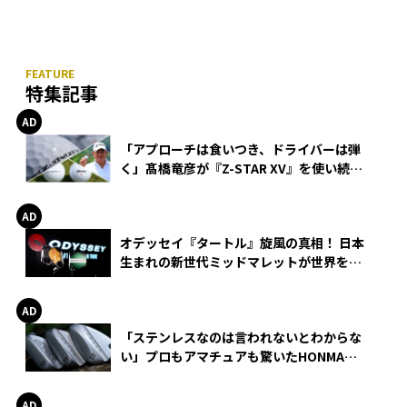
特集記事
「アプローチは食いつき、ドライバーは弾
く」髙橋竜彦が『Z-STAR XV』を使い続け
る理由
オデッセイ『タートル』旋風の真相！ 日本
生まれの新世代ミッドマレットが世界を席
巻
「ステンレスなのは言われないとわからな
い」プロもアマチュアも驚いたHONMA
WEDGEの打感とスピン