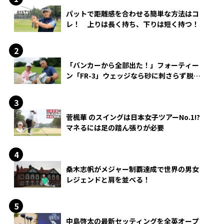
パットで距離感を合わせる簡単な方法はコ
レ！ 上りは長く持ち、下りは短く持つ！
「バンカーから全部出た！」フォーティー
ン「FR-3」ウェッジなら砂に刺さらず脱出
できる？
菅楓華 のスイングは日本女子ツアーNo.1!?
マネるには足の踏ん張りが必要
桑木志帆がメジャー制覇達成で世界の男女
レジェンドと肩を並べる！
中島啓太の最新セッティングを全英オープ