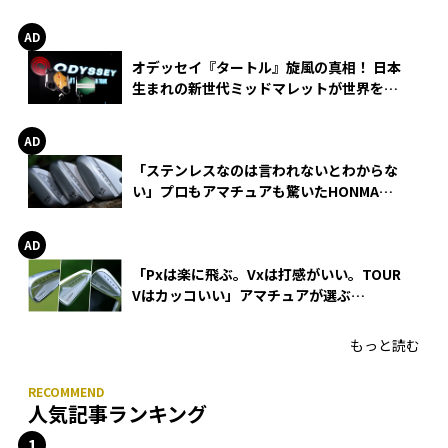
る理由
オデッセイ『タートル』旋風の真相！ 日本
生まれの新世代ミッドマレットが世界を席
巻
「ステンレスなのは言われないとわからな
い」プロもアマチュアも驚いたHONMA
WEDGEの打感とスピン
「Pxは楽に飛ぶ。Vxは打感がいい。TOUR
Vはカッコいい」アマチュアが選ぶ
HONMA「T//WORLD アイアン」
もっと読む
人気記事ランキング