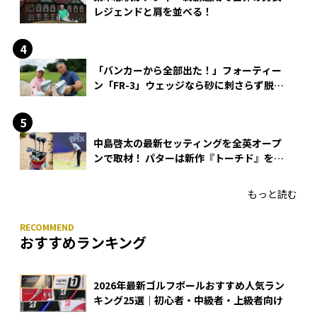
レジェンドと肩を並べる！
「バンカーから全部出た！」フォーティー
ン「FR-3」ウェッジなら砂に刺さらず脱出
できる？
中島啓太の最新セッティングを全英オープ
ンで取材！ パターは新作『トーチド』を投
入
もっと読む
おすすめランキング
2026年最新ゴルフボールおすすめ人気ラン
キング25選｜初心者・中級者・上級者向け