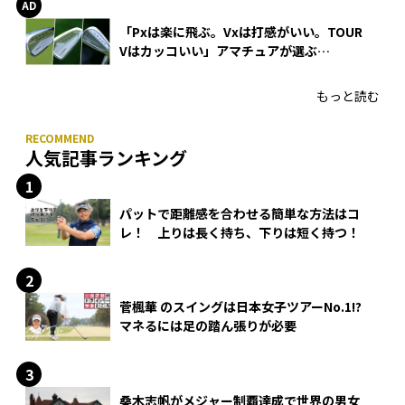
「Pxは楽に飛ぶ。Vxは打感がいい。TOUR
Vはカッコいい」アマチュアが選ぶ
HONMA「T//WORLD アイアン」
もっと読む
人気記事ランキング
パットで距離感を合わせる簡単な方法はコ
レ！ 上りは長く持ち、下りは短く持つ！
菅楓華 のスイングは日本女子ツアーNo.1!?
マネるには足の踏ん張りが必要
桑木志帆がメジャー制覇達成で世界の男女