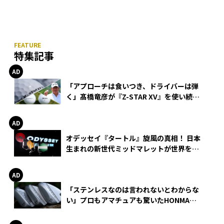
特集記事
「アプローチは食いつき、ドライバーは弾
く」髙橋竜彦が『Z-STAR XV』を使い続け
る理由
オデッセイ『タートル』旋風の真相！ 日本
生まれの新世代ミッドマレットが世界を席
巻
「ステンレスなのは言われないとわからな
い」プロもアマチュアも驚いたHONMA
WEDGEの打感とスピン