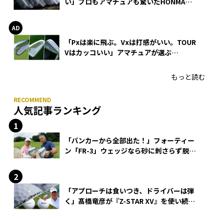
い」プロもアマチュアも驚いたHONMA
WEDGEの打感とスピン
「Pxは楽に飛ぶ。Vxは打感がいい。TOUR
Vはカッコいい」アマチュアが選ぶ
HONMA「T//WORLD アイアン」
もっと読む
人気記事ランキング
「バンカーから全部出た！」フォーティー
ン「FR-3」ウェッジなら砂に刺さらず脱出
できる？
「アプローチは食いつき、ドライバーは弾
く」髙橋竜彦が『Z-STAR XV』を使い続け
る理由