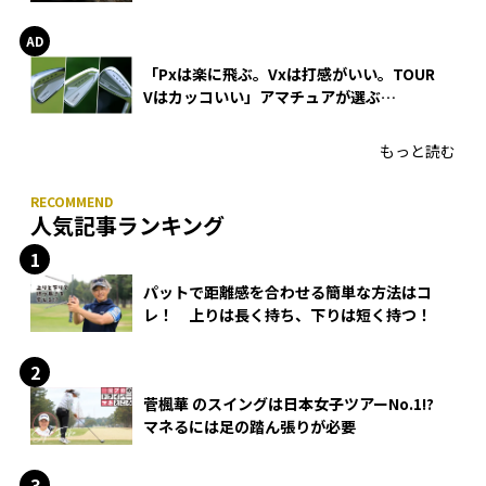
WEDGEの打感とスピン
「Pxは楽に飛ぶ。Vxは打感がいい。TOUR
Vはカッコいい」アマチュアが選ぶ
HONMA「T//WORLD アイアン」
もっと読む
人気記事ランキング
パットで距離感を合わせる簡単な方法はコ
レ！ 上りは長く持ち、下りは短く持つ！
菅楓華 のスイングは日本女子ツアーNo.1!?
マネるには足の踏ん張りが必要