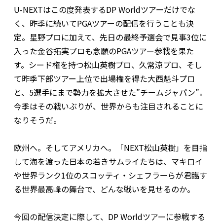
U-NEXTはこの度発表するDP Worldツアーだけでな
く、昨季に続いてPGAツアーの配信を行うことも決
定。星野プロに加えて、先日の最終予選会で見事3位に
入った金谷拓実プロも念願のPGAツアー参戦を果た
す。シード権を持つ松山英樹プロ、久常涼プロ、そし
て昨季下部ツアー上位で出場権を得た大西魁斗プロ
と、5選手にまで勢力を拡大させた”チームジャパン”。
今季はその戦いぶりが、世界からも注目されることに
なりそうだ。
欧州へ。そしてアメリカへ。「NEXT松山英樹」を目指
して海を渡った日本の若きサムライたちは、マキロイ
や世界ランク1位のスコッティ・シェフラーらが君臨す
る世界最高峰の舞台で、どんな戦いを見せるのか。
今回の配信決定に際して、DP Worldツアーに参戦する