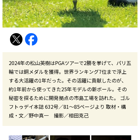
2024年の松山英樹はPGAツアーで2勝を挙げて、パリ五
輪では銅メダルを獲得。世界ランキング7位まで浮上
する大活躍の1年だった。その活躍に貢献したのが、
約1年前から使ってきた25年モデルの新ボール。その
秘密を探るために開発拠点の市島工場を訪れた。 ゴル
フトゥデイ本誌 632号／81～85ページより 取材・構
成・文／野中真一 撮影／相田克己