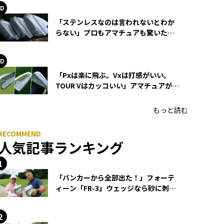
「ステンレスなのは言われないとわか
らない」プロもアマチュアも驚いた
HONMA WEDGEの打感とスピン
「Pxは楽に飛ぶ。Vxは打感がいい。
TOUR Vはカッコいい」アマチュアが選
ぶHONMA「T//WORLD アイアン」
もっと読む
人気記事ランキング
「バンカーから全部出た！」フォーテ
ィーン「FR-3」ウェッジなら砂に刺さ
らず脱出できる？