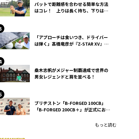
パットで距離感を合わせる簡単な方法
はコレ！ 上りは長く持ち、下りは短
く持つ！
「アプローチは食いつき、ドライバー
は弾く」髙橋竜彦が『Z-STAR XV』を
使い続ける理由
桑木志帆がメジャー制覇達成で世界の
男女レジェンドと肩を並べる！
ブリヂストン「B-FORGED 100CB」
「B-FORGED 200CB＋」が正式にお披
露目！ あのアイアンの正体がついに
明らかに！
もっと読む