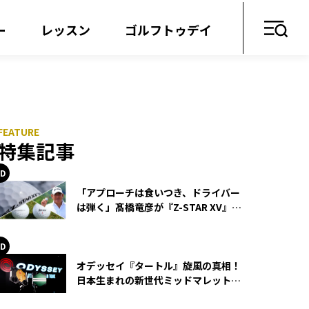
ー
レッスン
ゴルフトゥデイ
特集記事
「アプローチは食いつき、ドライバー
は弾く」髙橋竜彦が『Z-STAR XV』を
使い続ける理由
オデッセイ『タートル』旋風の真相！
日本生まれの新世代ミッドマレットが
世界を席巻