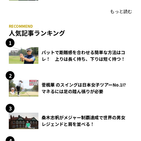
HONMA「T//WORLD アイアン」
もっと読む
人気記事ランキング
パットで距離感を合わせる簡単な方法はコ
レ！ 上りは長く持ち、下りは短く持つ！
菅楓華 のスイングは日本女子ツアーNo.1!?
マネるには足の踏ん張りが必要
桑木志帆がメジャー制覇達成で世界の男女
レジェンドと肩を並べる！