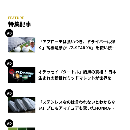
特集記事
「アプローチは食いつき、ドライバーは弾
く」髙橋竜彦が『Z-STAR XV』を使い続け
る理由
オデッセイ『タートル』旋風の真相！ 日本
生まれの新世代ミッドマレットが世界を席
巻
「ステンレスなのは言われないとわからな
い」プロもアマチュアも驚いたHONMA
WEDGEの打感とスピン