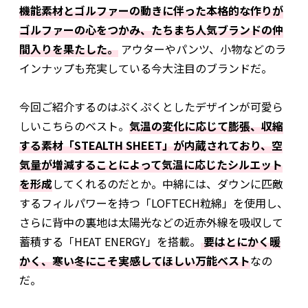
機能素材とゴルファーの動きに伴った本格的な作りが
ゴルファーの心をつかみ、たちまち人気ブランドの仲
間入りを果たした。
アウターやパンツ、小物などのラ
インナップも充実している今大注目のブランドだ。
今回ご紹介するのはぷくぷくとしたデザインが可愛ら
しいこちらのベスト。
気温の変化に応じて膨張、収縮
する素材「STEALTH SHEET」が内蔵されており、空
気量が増減することによって気温に応じたシルエット
を形成
してくれるのだとか。中綿には、ダウンに匹敵
するフィルパワーを持つ「LOFTECH粒綿」を使用し、
さらに背中の裏地は太陽光などの近赤外線を吸収して
蓄積する「HEAT ENERGY」を搭載。
要はとにかく暖
かく、寒い冬にこそ実感してほしい万能ベスト
なの
だ。