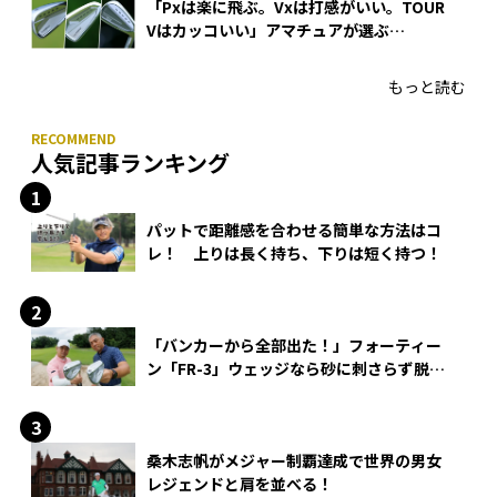
「Pxは楽に飛ぶ。Vxは打感がいい。TOUR
Vはカッコいい」アマチュアが選ぶ
HONMA「T//WORLD アイアン」
もっと読む
人気記事ランキング
パットで距離感を合わせる簡単な方法はコ
レ！ 上りは長く持ち、下りは短く持つ！
「バンカーから全部出た！」フォーティー
ン「FR-3」ウェッジなら砂に刺さらず脱出
できる？
桑木志帆がメジャー制覇達成で世界の男女
レジェンドと肩を並べる！