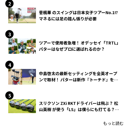
菅楓華 のスイングは日本女子ツアーNo.1!?
マネるには足の踏ん張りが必要
ツアーで使用者急増！ オデッセイ「TRTL」
パターはなぜプロに選ばれるのか？
中島啓太の最新セッティングを全英オープ
ンで取材！ パターは新作『トーチド』を投
入
スリクソン ZXi RKTドライバーは飛ぶ？ 松
山英樹 が使う「LS」は僕らにも打てる？
4モデルをさっそくテストした！
もっと読む