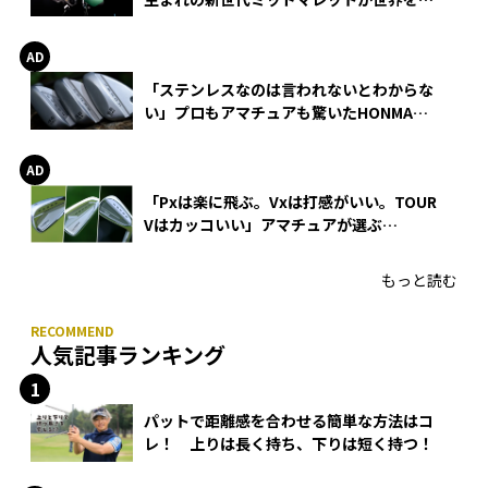
巻
「ステンレスなのは言われないとわからな
い」プロもアマチュアも驚いたHONMA
WEDGEの打感とスピン
「Pxは楽に飛ぶ。Vxは打感がいい。TOUR
Vはカッコいい」アマチュアが選ぶ
HONMA「T//WORLD アイアン」
もっと読む
人気記事ランキング
パットで距離感を合わせる簡単な方法はコ
レ！ 上りは長く持ち、下りは短く持つ！