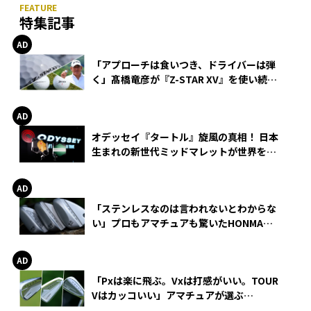
特集記事
「アプローチは食いつき、ドライバーは弾
く」髙橋竜彦が『Z-STAR XV』を使い続け
る理由
オデッセイ『タートル』旋風の真相！ 日本
生まれの新世代ミッドマレットが世界を席
巻
「ステンレスなのは言われないとわからな
い」プロもアマチュアも驚いたHONMA
WEDGEの打感とスピン
「Pxは楽に飛ぶ。Vxは打感がいい。TOUR
Vはカッコいい」アマチュアが選ぶ
HONMA「T//WORLD アイアン」