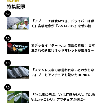
特集記事
「アプローチは食いつき、ドライバーは弾
く」髙橋竜彦が『Z-STAR XV』を使い続け
る理由
オデッセイ『タートル』旋風の真相！ 日本
生まれの新世代ミッドマレットが世界を席
巻
「ステンレスなのは言われないとわからな
い」プロもアマチュアも驚いたHONMA
WEDGEの打感とスピン
「Pxは楽に飛ぶ。Vxは打感がいい。TOUR
Vはカッコいい」アマチュアが選ぶ
HONMA「T//WORLD アイアン」