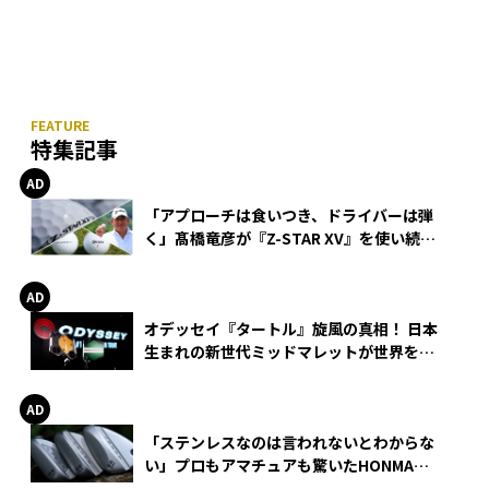
特集記事
「アプローチは食いつき、ドライバーは弾
く」髙橋竜彦が『Z-STAR XV』を使い続け
る理由
オデッセイ『タートル』旋風の真相！ 日本
生まれの新世代ミッドマレットが世界を席
巻
「ステンレスなのは言われないとわからな
い」プロもアマチュアも驚いたHONMA
WEDGEの打感とスピン