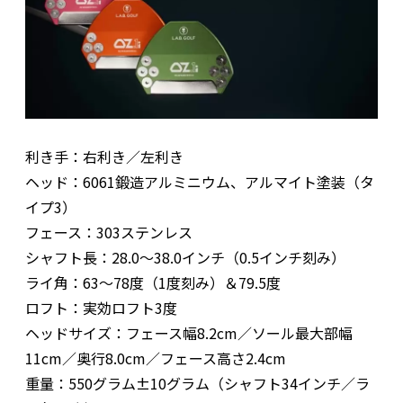
利き手：右利き／左利き
ヘッド：6061鍛造アルミニウム、アルマイト塗装（タ
イプ3）
フェース：303ステンレス
シャフト長：28.0～38.0インチ（0.5インチ刻み）
ライ角：63～78度（1度刻み）＆79.5度
ロフト：実効ロフト3度
ヘッドサイズ：フェース幅8.2cm／ソール最大部幅
11cm／奥行8.0cm／フェース高さ2.4cm
重量：550グラム±10グラム（シャフト34インチ／ラ