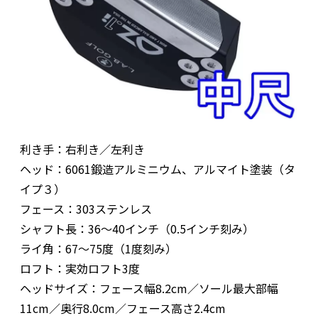
利き手：右利き／左利き
ヘッド：6061鍛造アルミニウム、アルマイト塗装（タ
イプ３）
フェース：303ステンレス
シャフト長：36～40インチ（0.5インチ刻み）
ライ角：67～75度（1度刻み）
ロフト：実効ロフト3度
ヘッドサイズ：フェース幅8.2cm／ソール最大部幅
11cm／奥行8.0cm／フェース高さ2.4cm