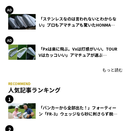
巻
「ステンレスなのは言われないとわからな
い」プロもアマチュアも驚いたHONMA
WEDGEの打感とスピン
「Pxは楽に飛ぶ。Vxは打感がいい。TOUR
Vはカッコいい」アマチュアが選ぶ
HONMA「T//WORLD アイアン」
もっと読む
人気記事ランキング
「バンカーから全部出た！」フォーティー
ン「FR-3」ウェッジなら砂に刺さらず脱出
できる？