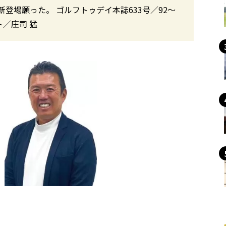
登場願った。 ゴルフトゥデイ本誌633号／92〜
ト／庄司 猛