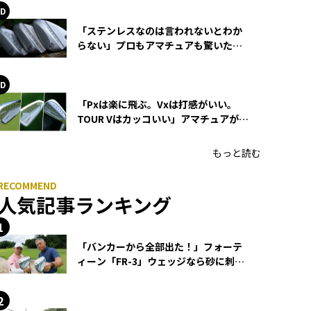
「ステンレスなのは言われないとわか
らない」プロもアマチュアも驚いた
HONMA WEDGEの打感とスピン
「Pxは楽に飛ぶ。Vxは打感がいい。
TOUR Vはカッコいい」アマチュアが選
ぶHONMA「T//WORLD アイアン」
もっと読む
人気記事ランキング
「バンカーから全部出た！」フォーテ
ィーン「FR-3」ウェッジなら砂に刺さ
らず脱出できる？