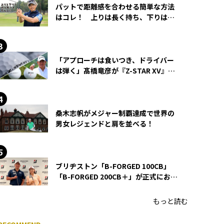
パットで距離感を合わせる簡単な方法
はコレ！ 上りは長く持ち、下りは短
く持つ！
「アプローチは食いつき、ドライバー
は弾く」髙橋竜彦が『Z-STAR XV』を
使い続ける理由
桑木志帆がメジャー制覇達成で世界の
男女レジェンドと肩を並べる！
ブリヂストン「B-FORGED 100CB」
「B-FORGED 200CB＋」が正式にお披
露目！ あのアイアンの正体がついに
明らかに！
もっと読む