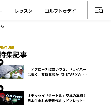
ー
レッスン
ゴルフトゥデイ
から
特集記事
「アプローチは食いつき、ドライバー
は弾く」髙橋竜彦が『Z-STAR XV』を
使い続ける理由
オデッセイ『タートル』旋風の真相！
日本生まれの新世代ミッドマレットが
世界を席巻