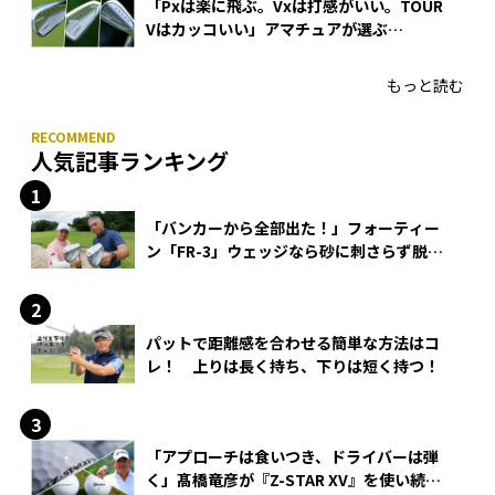
「Pxは楽に飛ぶ。Vxは打感がいい。TOUR
Vはカッコいい」アマチュアが選ぶ
HONMA「T//WORLD アイアン」
もっと読む
人気記事ランキング
「バンカーから全部出た！」フォーティー
ン「FR-3」ウェッジなら砂に刺さらず脱出
できる？
パットで距離感を合わせる簡単な方法はコ
レ！ 上りは長く持ち、下りは短く持つ！
「アプローチは食いつき、ドライバーは弾
く」髙橋竜彦が『Z-STAR XV』を使い続け