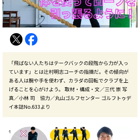
「飛ばない人たちはテークバックの段階から力が入っ
ています」とは辻村明志コーチの指摘だ。その傾向が
ある人は腕や手を使わず、カラダの回転でクラブを上
げることを心がけよう。 取材・構成・文／三代 崇 写
真／小林 司 協力／丸山ゴルフセンター ゴルフトゥデ
イ本誌No.633より