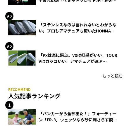
生まれの新世代ミッドマレットが世界を席
巻
「ステンレスなのは言われないとわからな
い」プロもアマチュアも驚いたHONMA
WEDGEの打感とスピン
「Pxは楽に飛ぶ。Vxは打感がいい。TOUR
Vはカッコいい」アマチュアが選ぶ
HONMA「T//WORLD アイアン」
もっと読む
人気記事ランキング
「バンカーから全部出た！」フォーティー
ン「FR-3」ウェッジなら砂に刺さらず脱出
できる？