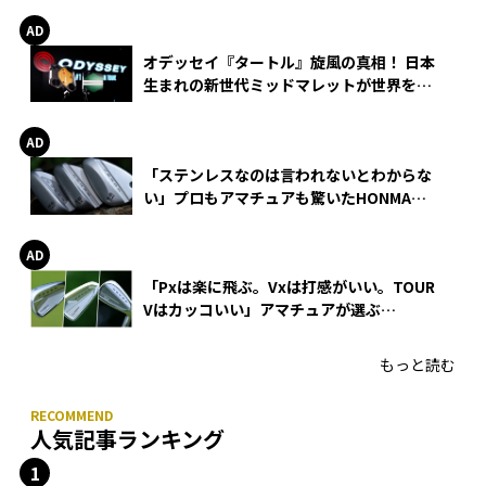
オデッセイ『タートル』旋風の真相！ 日本
生まれの新世代ミッドマレットが世界を席
巻
「ステンレスなのは言われないとわからな
い」プロもアマチュアも驚いたHONMA
WEDGEの打感とスピン
「Pxは楽に飛ぶ。Vxは打感がいい。TOUR
Vはカッコいい」アマチュアが選ぶ
HONMA「T//WORLD アイアン」
もっと読む
人気記事ランキング