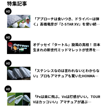
特集記事
「アプローチは食いつき、ドライバーは弾
く」髙橋竜彦が『Z-STAR XV』を使い続け
る理由
オデッセイ『タートル』旋風の真相！ 日本
生まれの新世代ミッドマレットが世界を席
巻
「ステンレスなのは言われないとわからな
い」プロもアマチュアも驚いたHONMA
WEDGEの打感とスピン
「Pxは楽に飛ぶ。Vxは打感がいい。TOUR
Vはカッコいい」アマチュアが選ぶ
HONMA「T//WORLD アイアン」