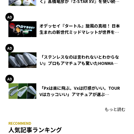
く」髙橋竜彦が『Z-STAR XV』を使い続け
る理由
オデッセイ『タートル』旋風の真相！ 日本
生まれの新世代ミッドマレットが世界を席
巻
「ステンレスなのは言われないとわからな
い」プロもアマチュアも驚いたHONMA
WEDGEの打感とスピン
「Pxは楽に飛ぶ。Vxは打感がいい。TOUR
Vはカッコいい」アマチュアが選ぶ
HONMA「T//WORLD アイアン」
もっと読む
人気記事ランキング