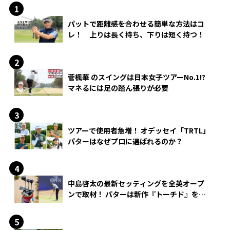
パットで距離感を合わせる簡単な方法はコ
レ！ 上りは長く持ち、下りは短く持つ！
菅楓華 のスイングは日本女子ツアーNo.1!?
マネるには足の踏ん張りが必要
ツアーで使用者急増！ オデッセイ「TRTL」
パターはなぜプロに選ばれるのか？
中島啓太の最新セッティングを全英オープ
ンで取材！ パターは新作『トーチド』を投
入