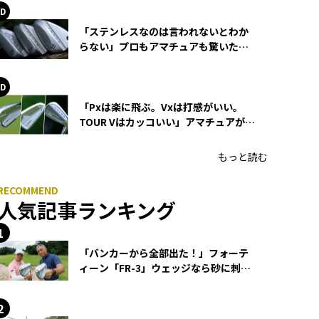
「ステンレスなのは言われないとわか
らない」プロもアマチュアも驚いた
HONMA WEDGEの打感とスピン
「Pxは楽に飛ぶ。Vxは打感がいい。
TOUR Vはカッコいい」アマチュアが選
ぶHONMA「T//WORLD アイアン」
もっと読む
人気記事ランキング
「バンカーから全部出た！」フォーテ
ィーン「FR-3」ウェッジなら砂に刺さ
らず脱出できる？