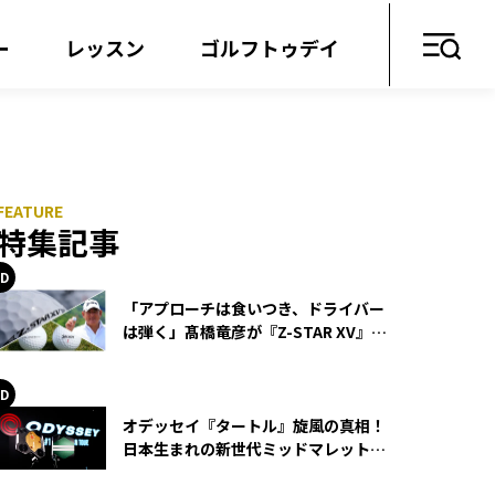
ー
レッスン
ゴルフトゥデイ
特集記事
「アプローチは食いつき、ドライバー
は弾く」髙橋竜彦が『Z-STAR XV』を
使い続ける理由
オデッセイ『タートル』旋風の真相！
日本生まれの新世代ミッドマレットが
世界を席巻