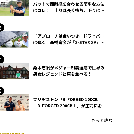
パットで距離感を合わせる簡単な方法
はコレ！ 上りは長く持ち、下りは短
く持つ！
「アプローチは食いつき、ドライバー
は弾く」髙橋竜彦が『Z-STAR XV』を
使い続ける理由
桑木志帆がメジャー制覇達成で世界の
男女レジェンドと肩を並べる！
ブリヂストン「B-FORGED 100CB」
「B-FORGED 200CB＋」が正式にお披
露目！ あのアイアンの正体がついに
明らかに！
もっと読む