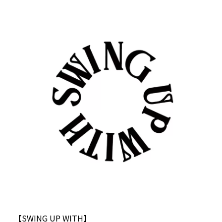
【SWING UP WITH】