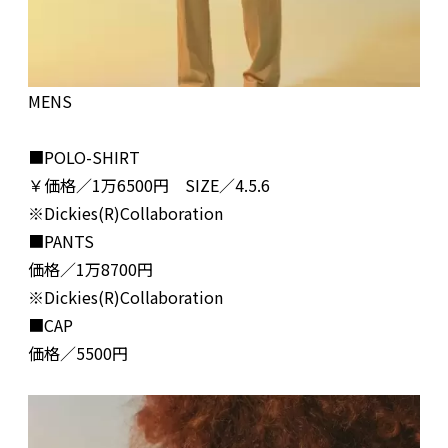
MENS
■POLO-SHIRT
￥価格／1万6500円 SIZE／4.5.6
※Dickies(R)Collaboration
■PANTS
価格／1万8700円
※Dickies(R)Collaboration
■CAP
価格／5500円