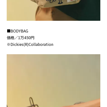
■BODYBAG
価格／1万450円
※Dickies(R)Collaboration